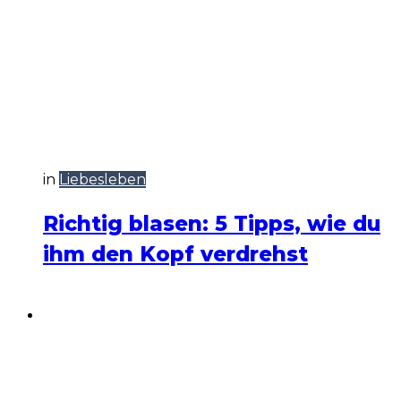
in
Liebesleben
Richtig blasen: 5 Tipps, wie du
ihm den Kopf verdrehst