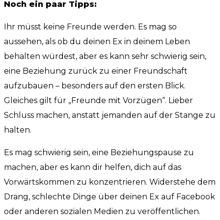
Noch ein paar Tipps:
Ihr müsst keine Freunde werden. Es mag so
aussehen, als ob du deinen Ex in deinem Leben
behalten würdest, aber es kann sehr schwierig sein,
eine Beziehung zurück zu einer Freundschaft
aufzubauen – besonders auf den ersten Blick.
Gleiches gilt für „Freunde mit Vorzügen“. Lieber
Schluss machen, anstatt jemanden auf der Stange zu
halten.
Es mag schwierig sein, eine Beziehungspause zu
machen, aber es kann dir helfen, dich auf das
Vorwärtskommen zu konzentrieren. Widerstehe dem
Drang, schlechte Dinge über deinen Ex auf Facebook
oder anderen sozialen Medien zu veröffentlichen.