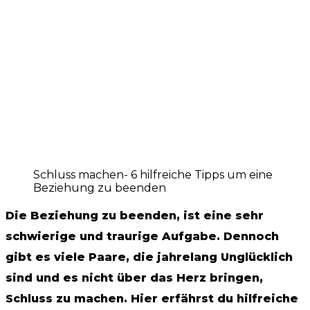
Schluss machen- 6 hilfreiche Tipps um eine
Beziehung zu beenden
Die Beziehung zu beenden, ist eine sehr
schwierige und traurige Aufgabe. Dennoch
gibt es viele Paare, die jahrelang Unglücklich
sind und es nicht über das Herz bringen,
Schluss zu machen. Hier erfährst du hilfreiche