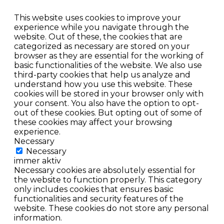
This website uses cookies to improve your
experience while you navigate through the
website. Out of these, the cookies that are
categorized as necessary are stored on your
browser as they are essential for the working of
basic functionalities of the website. We also use
third-party cookies that help us analyze and
understand how you use this website. These
cookies will be stored in your browser only with
your consent. You also have the option to opt-
out of these cookies. But opting out of some of
these cookies may affect your browsing
experience.
Necessary
Necessary
immer aktiv
Necessary cookies are absolutely essential for
the website to function properly. This category
only includes cookies that ensures basic
functionalities and security features of the
website. These cookies do not store any personal
information.