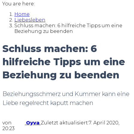
You are here:
Home
Liebesleben
Schluss machen: 6 hilfreiche Tipps um eine
Beziehung zu beenden
Schluss machen: 6
hilfreiche Tipps um eine
Beziehung zu beenden
Beziehungsschmerz und Kummer kann eine
Liebe regelrecht kaputt machen
von
Oyva
Zuletzt aktualisiert:
7. April 2020,
20:23