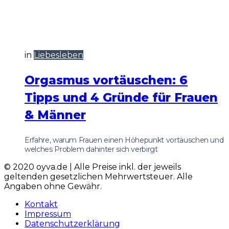
in
Liebesleben
Orgasmus vortäuschen: 6
Tipps und 4 Gründe für Frauen
& Männer
Erfahre, warum Frauen einen Höhepunkt vortäuschen und
welches Problem dahinter sich verbirgt
© 2020 oyva.de | Alle Preise inkl. der jeweils
geltenden gesetzlichen Mehrwertsteuer. Alle
Angaben ohne Gewähr.
Kontakt
Impressum
Datenschutzerklärung