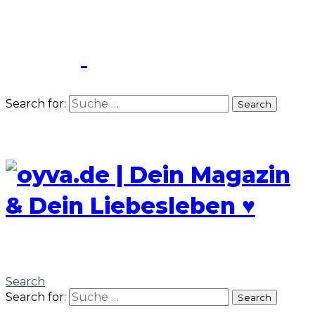
Search for:
Search
Search
Search for:
Search