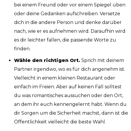
bei einem Freund oder vor einem Spiegel üben
oder deine Gedanken aufschreiben. Versetze
dich in die andere Person und denke darüber
nach, wie er es aufnehmen wird. Daraufhin wird
es dir leichter fallen, die passende Worte zu
finden.
Wähle den richtigen Ort.
Sprich mit deinem
Partner irgendwo, wo es für dich angenehm ist.
Vielleicht in einem kleinen Restaurant oder
einfach im Freien. Aber auf keinen Fall solltest
du was romantisches aussuchen oder den Ort,
an dem ihr euch kennengelernt habt. Wenn du
dir Sorgen um die Sicherheit machst, dann ist die
Öffentlichkeit vielleicht die beste Wahl.