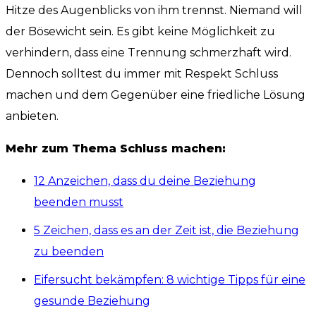
Hitze des Augenblicks von ihm trennst. Niemand will
der Bösewicht sein. Es gibt keine Möglichkeit zu
verhindern, dass eine Trennung schmerzhaft wird.
Dennoch solltest du immer mit Respekt Schluss
machen und dem Gegenüber eine friedliche Lösung
anbieten.
Mehr zum Thema Schluss machen:
12 Anzeichen, dass du deine Beziehung
beenden musst
5 Zeichen, dass es an der Zeit ist, die Beziehung
zu beenden
Eifersucht bekämpfen: 8 wichtige Tipps für eine
gesunde Beziehung