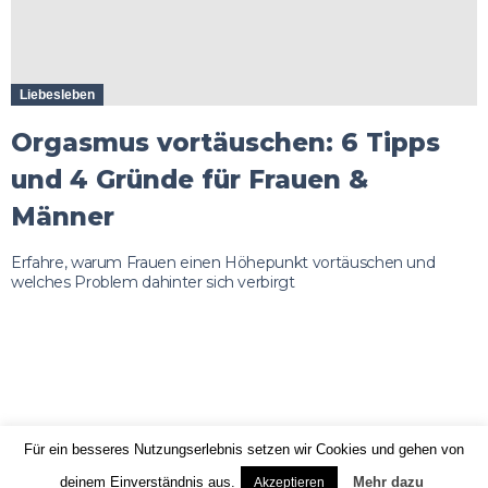
Liebesleben
Orgasmus vortäuschen: 6 Tipps
und 4 Gründe für Frauen &
Männer
Erfahre, warum Frauen einen Höhepunkt vortäuschen und
welches Problem dahinter sich verbirgt
© 2020 oyva.de | Alle Preise inkl. der jeweils geltenden gesetzlichen
Für ein besseres Nutzungserlebnis setzen wir Cookies und gehen von
Mehrwertsteuer. Alle Angaben ohne Gewähr.
deinem Einverständnis aus.
Mehr dazu
Akzeptieren