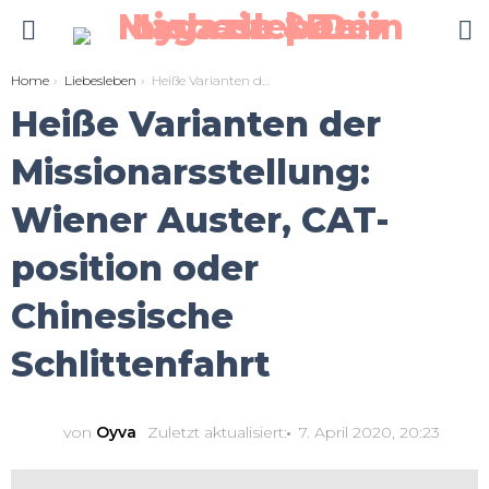
S
You are here:
Home
Liebesleben
Heiße Varianten der Missionarsstellung: Wiener Auster, CAT-position oder Chinesische Schlittenfahrt
Heiße Varianten der
Missionarsstellung:
Wiener Auster, CAT-
position oder
Chinesische
Schlittenfahrt
von
Oyva
Zuletzt aktualisiert:
7. April 2020, 20:23